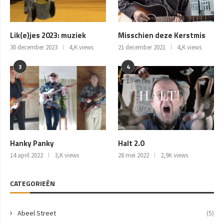
Lik(e)jes 2023: muziek
Misschien deze Kerstmis
30 december 2023
4,K views
21 december 2021
4,K views
3
4
Hanky Panky
Halt 2.0
14 april 2022
3,K views
28 mei 2022
2,9K views
CATEGORIEËN
Abeel Street
(5)