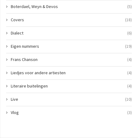
Boterdael, Weyn & Devos
(5)
Covers
(18)
Dialect
(6)
Eigen nummers
(19)
Frans Chanson
(4)
Liedjes voor andere artiesten
(4)
Literaire buitelingen
(4)
Live
(10)
Vlog
(3)