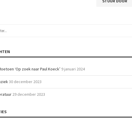
CHTEN
Moetoen ‘Op zoek naar Paul Koeck’
9 januari 2024
uziek
30 december 2023
teratuur
29 december 2023
IES