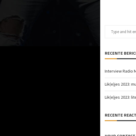
RECENTE BERI
Interview Radio 
Lik(e)jes 2023: m
Lik(e)jes 2023: li
RECENTE REACT
HOUD CONTACT