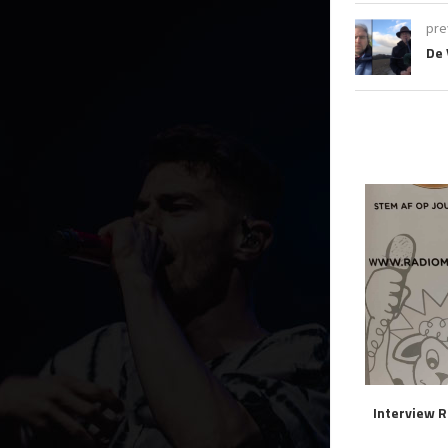
pre
De 
Interview R