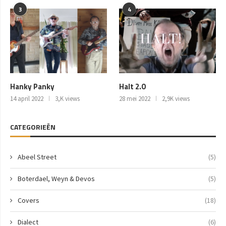
3
4
Hanky Panky
Halt 2.0
14 april 2022
3,K views
28 mei 2022
2,9K views
CATEGORIEËN
Abeel Street
(5)
Boterdael, Weyn & Devos
(5)
Covers
(18)
Dialect
(6)