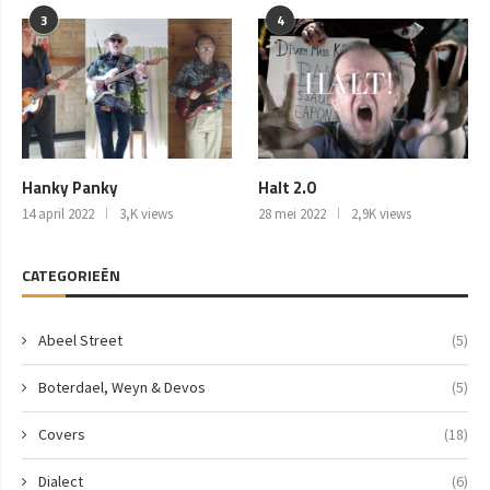
3
4
Hanky Panky
Halt 2.0
14 april 2022
3,K views
28 mei 2022
2,9K views
CATEGORIEËN
Abeel Street
(5)
Boterdael, Weyn & Devos
(5)
Covers
(18)
Dialect
(6)