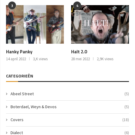
3
4
Hanky Panky
Halt 2.0
14 april 2022
3,K views
28 mei 2022
2,9K views
CATEGORIEËN
Abeel Street
(5)
Boterdael, Weyn & Devos
(5)
Covers
(18)
Dialect
(6)