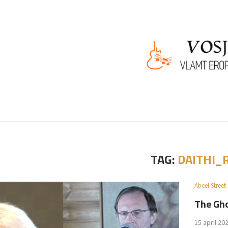
TAG:
DAITHI_
Abeel Street
The Gho
15 april 20