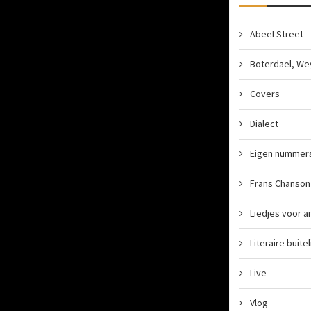
Abeel Street
Boterdael, We
Covers
Dialect
Eigen nummer
Frans Chanson
Liedjes voor a
Literaire buite
Live
Vlog