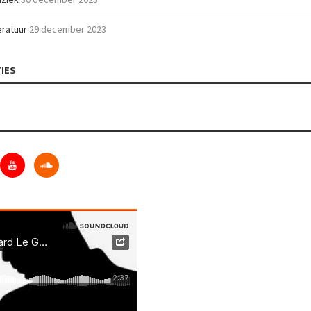
teratuur
29 december 2023
IES