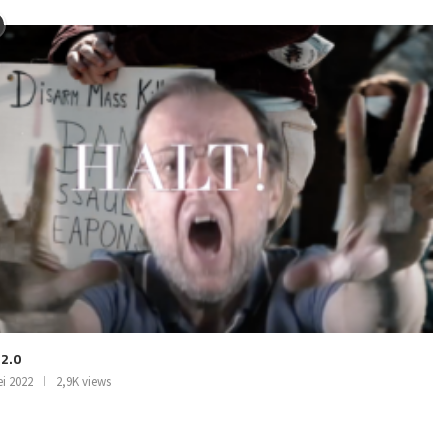
 2.0
i 2022
2,9K views