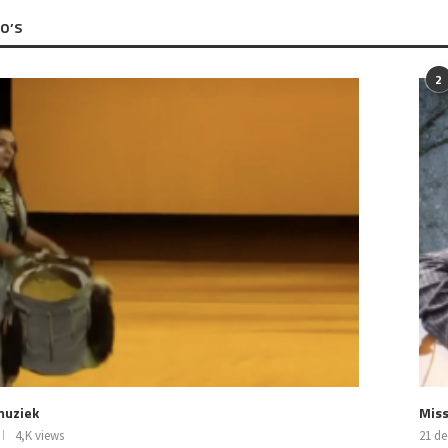
O’S
2
 muziek
Miss
4,K views
21 d