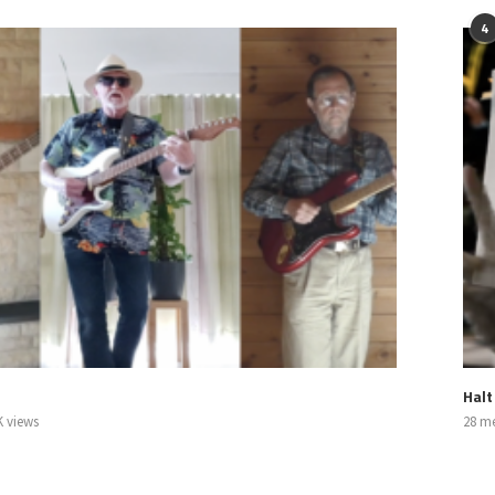
4
Halt
K views
28 me