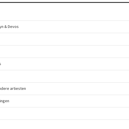
yn & Devos
s
ndere artiesten
lingen