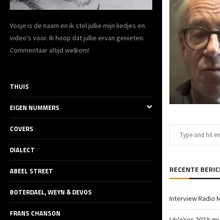
Vosje is de naam en ik stel jullie mijn liedjes en
video's voor. Ik hoop dat jullie ervan genieten.
Commentaar altijd welkom!
THUIS
EIGEN NUMMERS
COVERS
DIALECT
RECENTE BERI
ABEEL STREET
BOTERDAEL, WEYN & DEVOS
Interview Radio 
FRANS CHANSON
Lik(e)jes 2023: m