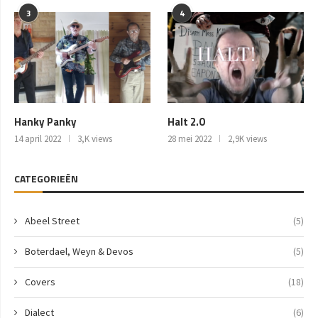
3
4
Hanky Panky
Halt 2.0
14 april 2022
3,K views
28 mei 2022
2,9K views
CATEGORIEËN
Abeel Street
(5)
Boterdael, Weyn & Devos
(5)
Covers
(18)
Dialect
(6)