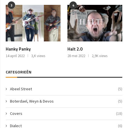
3
4
Hanky Panky
Halt 2.0
14 april 2022
3,K views
28 mei 2022
2,9K views
CATEGORIEËN
Abeel Street
(5)
Boterdael, Weyn & Devos
(5)
Covers
(18)
Dialect
(6)