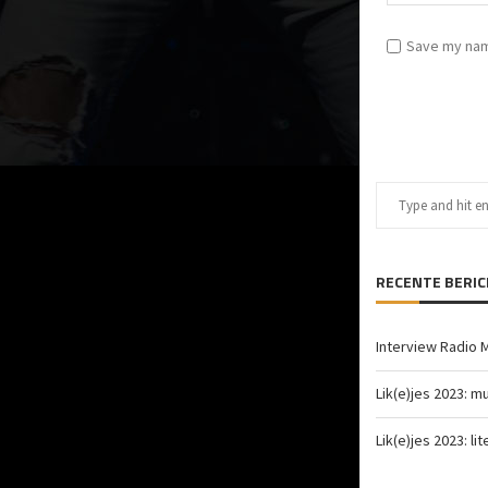
Save my name
RECENTE BERI
Interview Radio 
Lik(e)jes 2023: m
Lik(e)jes 2023: li