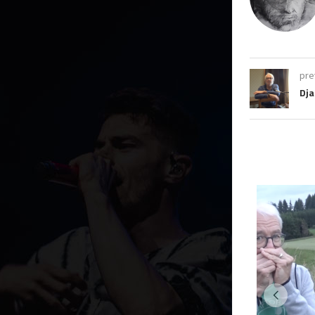
pre
Dja