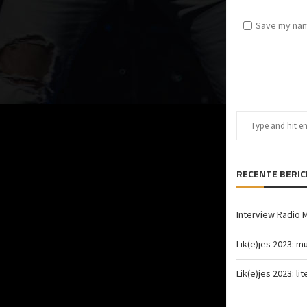
Save my name
RECENTE BERI
Interview Radio 
Lik(e)jes 2023: m
Lik(e)jes 2023: li