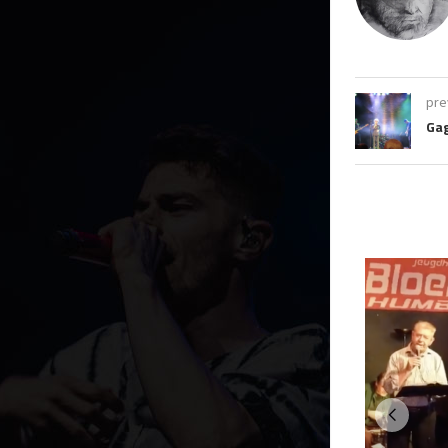
pre
Gag