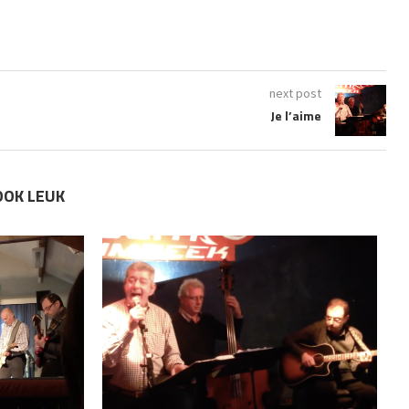
next post
Je l’aime
OOK LEUK